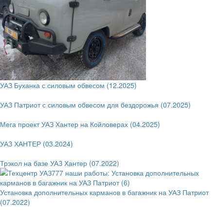
УАЗ Буханка с силовым обвесом (12.2025)
УАЗ Патриот с силовым обвесом для бездорожья (07.2025)
Мега проект УАЗ Хантер на Койловерах (04.2025)
УАЗ ХАНТЕР (03.2024)
Трэкол на базе УАЗ Хантер (07.2022)
Установка дополнительных карманов в багажник на УАЗ Патриот
(07.2022)