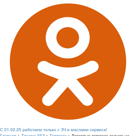
С 01.02.25 работаем только с ЗЧ и маслами сервиса!
Главная
>
Тюнинг УАЗ
>
Тормоза
>
Дисковые тормоза задние на