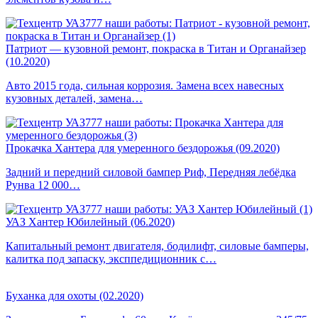
Патриот — кузовной ремонт, покраска в Титан и Органайзер
(10.2020)
Авто 2015 года, сильная коррозия. Замена всех навесных
кузовных деталей, замена…
Прокачка Хантера для умеренного бездорожья (09.2020)
Задний и передний силовой бампер Риф, Передняя лебёдка
Рунва 12 000…
УАЗ Хантер Юбилейный (06.2020)
Капитальный ремонт двигателя, бодилифт, силовые бамперы,
калитка под запаску, эксппедиционник с…
Буханка для охоты (02.2020)