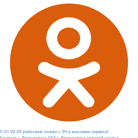
С 01.02.25 работаем только с ЗЧ и маслами сервиса!
Главная
>
Диагностика УАЗ
>
Диагностика ходовой части
>