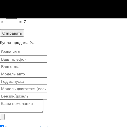
×
=
7
Купля-продажа Уаз